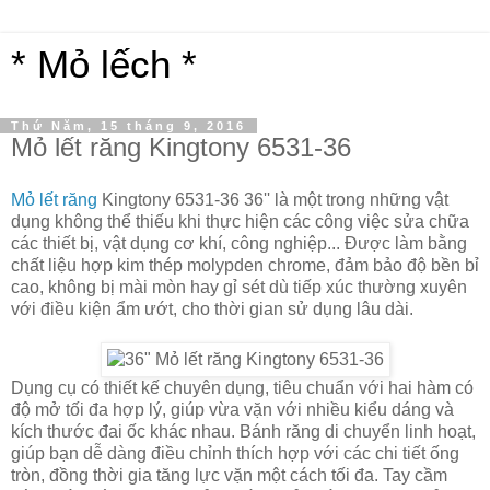
* Mỏ lếch *
Thứ Năm, 15 tháng 9, 2016
Mỏ lết răng Kingtony 6531-36
Mỏ lết răng
Kingtony 6531-36 36'' là một trong những vật
dụng không thể thiếu khi thực hiện các công việc sửa chữa
các thiết bị, vật dụng cơ khí, công nghiệp... Được làm bằng
chất liệu hợp kim thép molypden chrome, đảm bảo độ bền bỉ
cao, không bị mài mòn hay gỉ sét dù tiếp xúc thường xuyên
với điều kiện ẩm ướt, cho thời gian sử dụng lâu dài.
Dụng cụ có thiết kế chuyên dụng, tiêu chuẩn với hai hàm có
độ mở tối đa hợp lý, giúp vừa vặn với nhiều kiểu dáng và
kích thước đai ốc khác nhau. Bánh răng di chuyển linh hoạt,
giúp bạn dễ dàng điều chỉnh thích hợp với các chi tiết ống
tròn, đồng thời gia tăng lực vặn một cách tối đa. Tay cầm