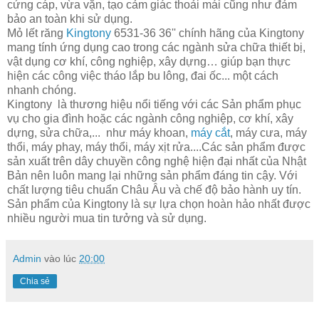
cứng cáp, vừa vặn, tạo cảm giác thoải mái cũng như đảm
bảo an toàn khi sử dụng.
Mỏ lết răng
Kingtony
6531-36 36'' chính hãng của Kingtony
mang tính ứng dụng cao trong các ngành sửa chữa thiết bị,
vật dụng cơ khí, công nghiệp, xây dựng… giúp bạn thực
hiện các công việc tháo lắp bu lông, đai ốc... một cách
nhanh chóng.
Kingtony là thương hiệu nổi tiếng với các Sản phẩm phục
vụ cho gia đình hoặc các ngành công nghiệp, cơ khí, xây
dựng, sửa chữa,... như máy khoan,
máy cắt
, máy cưa, máy
thổi, máy phay, máy thổi, máy xịt rửa....Các sản phẩm được
sản xuất trên dây chuyền công nghệ hiện đại nhất của Nhật
Bản nên luôn mang lại những sản phẩm đáng tin cậy. Với
chất lượng tiêu chuẩn Châu Âu và chế độ bảo hành uy tín.
Sản phẩm của Kingtony là sự lựa chọn hoàn hảo nhất được
nhiều người mua tin tưởng và sử dụng.
Admin
vào lúc
20:00
Chia sẻ